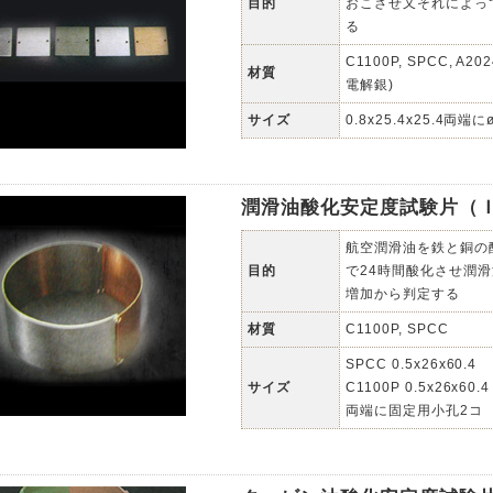
目的
おこさせ又それによっ
る
C1100P, SPCC, A202
材質
電解銀)
サイズ
0.8x25.4x25.4両端
潤滑油酸化安定度試験片（ＩＳＯＴ
航空潤滑油を鉄と銅の酸
目的
で24時間酸化させ潤
増加から判定する
材質
C1100P, SPCC
SPCC 0.5x26x60.4
サイズ
C1100P 0.5x26x60.4
両端に固定用小孔2コ