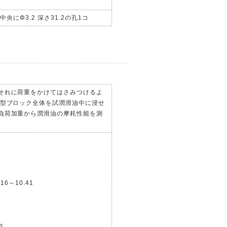
側面中央にΦ3.2 深さ31.2の孔1コ
それに荷重をかけてはさみつけるよ
字型ブロック全体を試潤滑油中に浸せ
負荷加重から潤滑油の摩耗性能を測
16～10.41
°
m