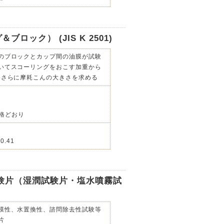
ック） (JIS K 2501)
のブロックとカップ間の油膜が試験
いてスコーリングをおこす加重から
めさらに摩耗こんの大きさを求める
等規格どおり
0.41
験片（湿潤試験片・塩水噴霧試
膜性、水置換性、諮問除去性試験等
片