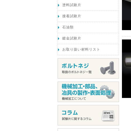
塗料試験片
接着試験片
石油類
鍍金試験片
お取り扱い材料リスト