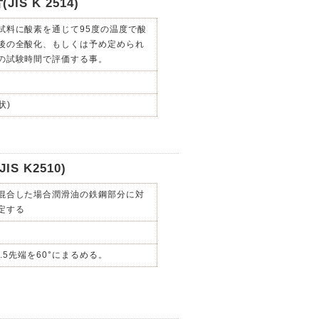
S K 2514)
試料に酸素を通じて95度の温度で酸
後の全酸化、もしくは予め定められ
の試験時間で評価する事。
状)
 K2510)
混合した場合潤滑油の鉄鋼部分に対
定する
±0.5先端を60°にまるめる。