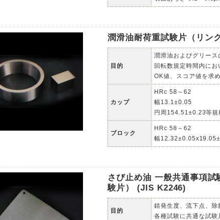
潤滑油耐荷重試験片（リング＆ブロ
潤滑油およびグリース
目的
回転数規定時間内にお
OK値、スコア値を求
HRc 58～62
カップ
幅13.1±0.05
円周154.51±0.23
HRc 58～62
ブロック
幅12.32±0.05x19.05±
さび止め油 一般共通事項試
験片） (JIS K2246)
錆発生度、流下点、除
目的
各種試験に共通な試験