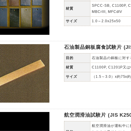
SPCC-SB, C1100P, 
材質
MBCrIII, MFCdIV
サイズ
1.0～2.0x25x50
石油製品銅板腐食試験片 (JIS 
目的
石油製品の銅板に対す
材質
C1100P, C1201P又は
サイズ
（1.5～3.0）x約75x約
航空潤滑油試験片 (JIS K250
航空潤滑油が運転中に