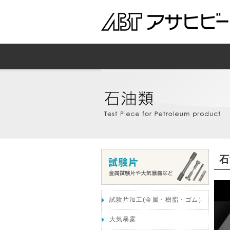
石
試験片加工(金属・樹脂・ゴム）
大気暴露