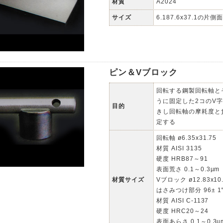
材質
A2024
サイズ
6.187.6x37.1の片
ピン＆Vブロック
回転する鋼製回転軸と
うに固定した2コのV
目的
きし回転軸の摩耗度と
定する
回転軸 ø6.35x31.75
材質 AISI 3135
硬度 HRB87～91
表面荒さ 0.1～0.3µm
材質サイズ
Vブロック ø12.83x10.
はさみつけ部分 96± 1
材質 AISI C-1137
硬度 HRC20～24
表面あらさ 0.1～0.3µ