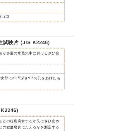
の孔2コ
片 (JIS K2246)
気が多量の水蒸気中におけるさび発
中央部にø9.5深さ9.5の孔をあけたも
2246)
をどの程度腐食するか又はさび止め
どの程度腐食にたえるかを測定する