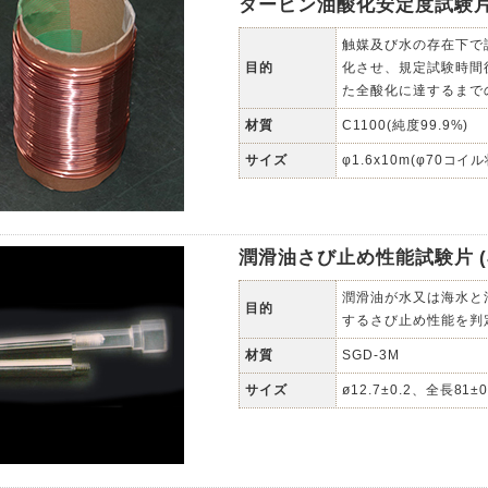
タービン油酸化安定度試験片(JI
触媒及び水の存在下で
目的
化させ、規定試験時間
た全酸化に達するまで
材質
C1100(純度99.9%)
サイズ
φ1.6x10m(φ70コイル
潤滑油さび止め性能試験片 (JIS
潤滑油が水又は海水と
目的
するさび止め性能を判
材質
SGD-3M
サイズ
ø12.7±0.2、全長81