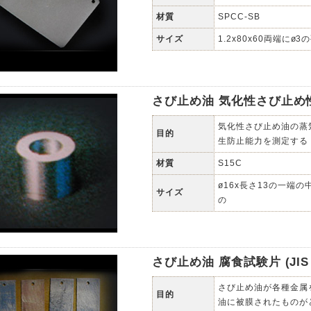
材質
SPCC-SB
サイズ
1.2x80x60両端にø3
さび止め油 気化性さび止め性試験
気化性さび止め油の蒸
目的
生防止能力を測定する
材質
S15C
ø16x長さ13の一端の
サイズ
の
さび止め油 腐食試験片 (JIS K
さび止め油が各種金属
目的
油に被膜されたものが