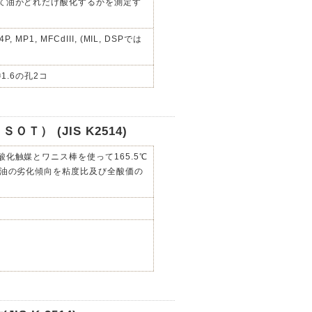
て油がどれだけ酸化するかを測定す
4P, MP1, MFCdIII, (MIL, DSPでは
にø1.6の孔2コ
） (JIS K2514)
化触媒とワニス棒を使って165.5℃
滑油の劣化傾向を粘度比及び全酸価の