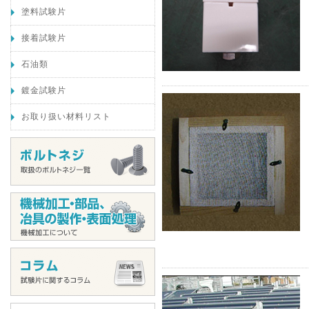
塗料試験片
接着試験片
石油類
鍍金試験片
お取り扱い材料リスト