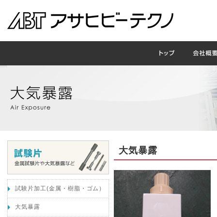
大気暴露
試験片加工(金属・樹脂・ゴム）
大気暴露