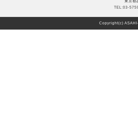
東京都品
TEL:03-575
Copyright(c) ASAH