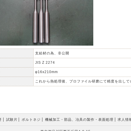
質
支給材の為、非公開
格
JIS Z 2274
法
φ16x210mm
考
これから熱処理後、プロファイル研磨にて精度を出して
要
試験片
ボルトネジ
機械加工・部品、冶具の製作・表面処理
求人情