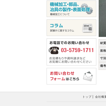
材
規
寸
備
トップ
会社概