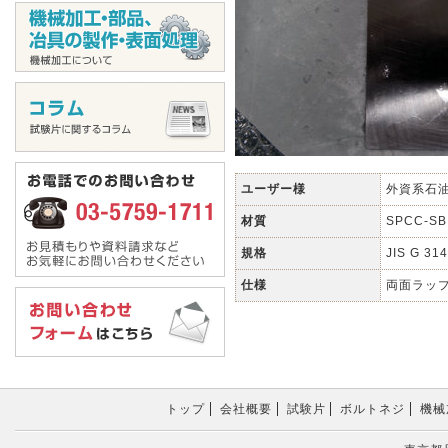
ユーザー様
外資系石
材質
SPCC-SB
規格
JIS G 31
仕様
両面ラップ
トップ
会社概要
試験片
ボルトネジ
機械