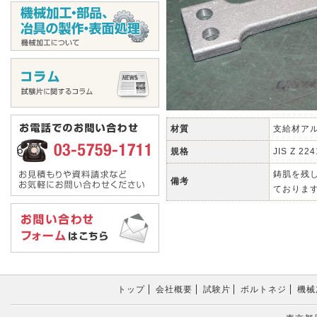
材質
支給材ア
規格
JIS Z 224
鋳肌を残
備考
ておりま
トップ
会社概要
試験片
ボルトネジ
機械