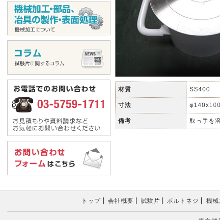
材質
SS400
寸法
φ140x1
備考
取っ手を
トップ
会社概要
試験片
ボルトネジ
機械